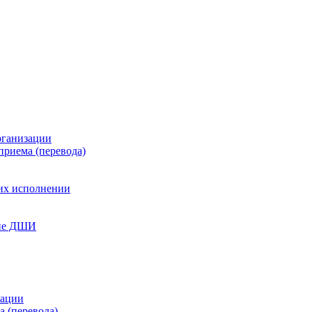
рганизации
приема (перевода)
 их исполнении
ние ДШИ
зации
а (перевода)