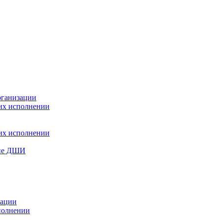
рганизации
 их исполнении
 их исполнении
ние ДШИ
зации
полнении