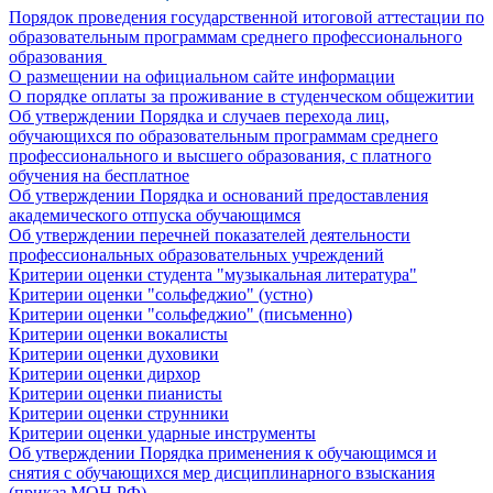
Порядок проведения государственной итоговой аттестации по
образовательным программам среднего профессионального
образования
О размещении на официальном сайте информации
О порядке оплаты за проживание в студенческом общежитии
Об утверждении Порядка и случаев перехода лиц,
обучающихся по образовательным программам среднего
профессионального и высшего образования, с платного
обучения на бесплатное
Об утверждении Порядка и оснований предоставления
академического отпуска обучающимся
Об утверждении перечней показателей деятельности
профессиональных образовательных учреждений
Критерии оценки студента "музыкальная литература"
Критерии оценки "сольфеджио" (устно)
Критерии оценки "сольфеджио" (письменно)
Критерии оценки вокалисты
Критерии оценки духовики
Критерии оценки дирхор
Критерии оценки пианисты
Критерии оценки струнники
Критерии оценки ударные инструменты
Об утверждении Порядка применения к обучающимся и
снятия с обучающихся мер дисциплинарного взыскания
(приказ МОН РФ)