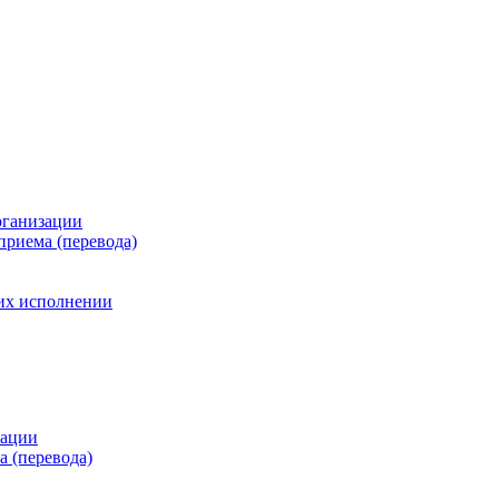
рганизации
приема (перевода)
 их исполнении
зации
а (перевода)