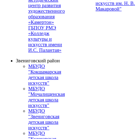
искусств им. Н. В.
центр развития
Макаровой"
художественного
образования
«Камертон»
ГБПОУ РМЭ
«Колледж
культуры и
искусств имени
И.С. Палантая»
Звениговский район
МБУДО
"Кокшамарская
детская школа
искусств"
МБУДО
"Мочалищенская
детская школа
искусств"
МБУДО
"Звениговская
детская школа
искусств"
МБУДО
"Кужмарская