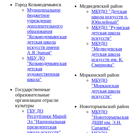
Город Козьмодемьянск
Медведевский район
Муниципальное
МБУДО "Детская
бюджетное
школа искусств п.
учреждение
Юбилейный"
дополнительного
МБУДО "Руэмская
образования
детская школа
"Козьмодемьянская
искусств"
детская школа
МБУДО
искусств имени
"Медведевская
А.Я.Эшпая"
детская школа
МБУ ДО
искусств им. К.
"Козьмодемьянская
Смирнова"
детская
художественная
Моркинский район
школа"
МБУДО
"Моркинская
Государственные
детская школа
образовательные
искусств"
организации отрасли
культуры
Новоторъяльский район
ГБУ ДО
МБУДО
Республики Марий
"Новоторъяльская
Эл "Национальная
ДШИ им. Э.Н.
президентская
Сапаева"
школа искусств"