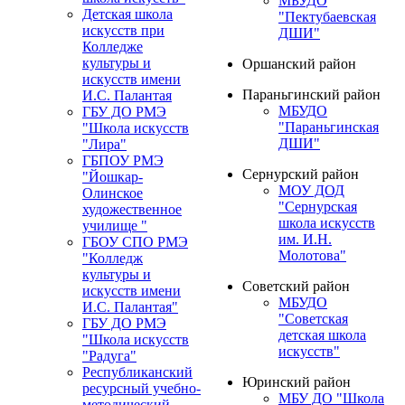
МБУДО
Детская школа
"Пектубаевская
искусств при
ДШИ"
Колледже
культуры и
Оршанский район
искусств имени
Параньгинский район
И.С. Палантая
МБУДО
ГБУ ДО РМЭ
"Параньгинская
"Школа искусств
ДШИ"
"Лира"
ГБПОУ РМЭ
Сернурский район
"Йошкар-
МОУ ДОД
Олинское
"Сернурская
художественное
школа искусств
училище "
им. И.Н.
ГБОУ СПО РМЭ
Молотова"
"Колледж
культуры и
Советский район
искусств имени
МБУДО
И.С. Палантая"
"Советская
ГБУ ДО РМЭ
детская школа
"Школа искусств
искусств"
"Радуга"
Республиканский
Юринский район
ресурсный учебно-
МБУ ДО "Школа
методический