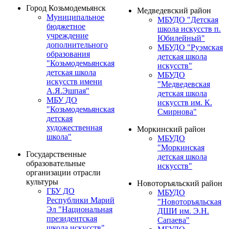
Город Козьмодемьянск
Медведевский район
Муниципальное
МБУДО "Детская
бюджетное
школа искусств п.
учреждение
Юбилейный"
дополнительного
МБУДО "Руэмская
образования
детская школа
"Козьмодемьянская
искусств"
детская школа
МБУДО
искусств имени
"Медведевская
А.Я.Эшпая"
детская школа
МБУ ДО
искусств им. К.
"Козьмодемьянская
Смирнова"
детская
художественная
Моркинский район
школа"
МБУДО
"Моркинская
Государственные
детская школа
образовательные
искусств"
организации отрасли
культуры
Новоторъяльский район
ГБУ ДО
МБУДО
Республики Марий
"Новоторъяльская
Эл "Национальная
ДШИ им. Э.Н.
президентская
Сапаева"
школа искусств"