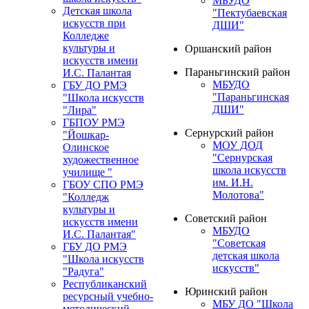
МБУДО
Детская школа
"Пектубаевская
искусств при
ДШИ"
Колледже
культуры и
Оршанский район
искусств имени
Параньгинский район
И.С. Палантая
МБУДО
ГБУ ДО РМЭ
"Параньгинская
"Школа искусств
ДШИ"
"Лира"
ГБПОУ РМЭ
Сернурский район
"Йошкар-
МОУ ДОД
Олинское
"Сернурская
художественное
школа искусств
училище "
им. И.Н.
ГБОУ СПО РМЭ
Молотова"
"Колледж
культуры и
Советский район
искусств имени
МБУДО
И.С. Палантая"
"Советская
ГБУ ДО РМЭ
детская школа
"Школа искусств
искусств"
"Радуга"
Республиканский
Юринский район
ресурсный учебно-
МБУ ДО "Школа
методический