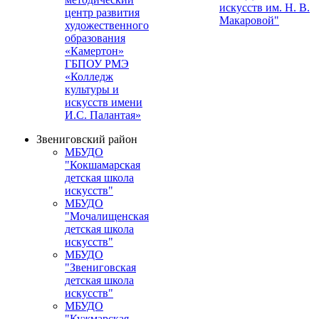
искусств им. Н. В.
центр развития
Макаровой"
художественного
образования
«Камертон»
ГБПОУ РМЭ
«Колледж
культуры и
искусств имени
И.С. Палантая»
Звениговский район
МБУДО
"Кокшамарская
детская школа
искусств"
МБУДО
"Мочалищенская
детская школа
искусств"
МБУДО
"Звениговская
детская школа
искусств"
МБУДО
"Кужмарская