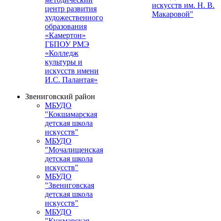
искусств им. Н. В.
центр развития
Макаровой"
художественного
образования
«Камертон»
ГБПОУ РМЭ
«Колледж
культуры и
искусств имени
И.С. Палантая»
Звениговский район
МБУДО
"Кокшамарская
детская школа
искусств"
МБУДО
"Мочалищенская
детская школа
искусств"
МБУДО
"Звениговская
детская школа
искусств"
МБУДО
"Кужмарская