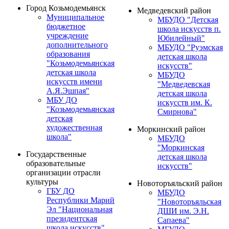
Город Козьмодемьянск
Медведевский район
Муниципальное
МБУДО "Детская
бюджетное
школа искусств п.
учреждение
Юбилейный"
дополнительного
МБУДО "Руэмская
образования
детская школа
"Козьмодемьянская
искусств"
детская школа
МБУДО
искусств имени
"Медведевская
А.Я.Эшпая"
детская школа
МБУ ДО
искусств им. К.
"Козьмодемьянская
Смирнова"
детская
художественная
Моркинский район
школа"
МБУДО
"Моркинская
Государственные
детская школа
образовательные
искусств"
организации отрасли
культуры
Новоторъяльский район
ГБУ ДО
МБУДО
Республики Марий
"Новоторъяльская
Эл "Национальная
ДШИ им. Э.Н.
президентская
Сапаева"
школа искусств"