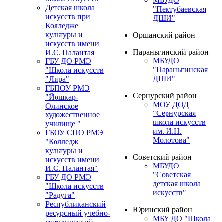
МБУДО
Детская школа
"Пектубаевская
искусств при
ДШИ"
Колледже
культуры и
Оршанский район
искусств имени
Параньгинский район
И.С. Палантая
МБУДО
ГБУ ДО РМЭ
"Параньгинская
"Школа искусств
ДШИ"
"Лира"
ГБПОУ РМЭ
Сернурский район
"Йошкар-
МОУ ДОД
Олинское
"Сернурская
художественное
школа искусств
училище "
им. И.Н.
ГБОУ СПО РМЭ
Молотова"
"Колледж
культуры и
Советский район
искусств имени
МБУДО
И.С. Палантая"
"Советская
ГБУ ДО РМЭ
детская школа
"Школа искусств
искусств"
"Радуга"
Республиканский
Юринский район
ресурсный учебно-
МБУ ДО "Школа
методический